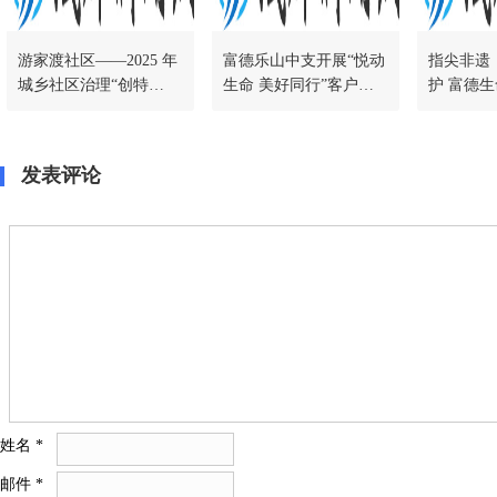
游家渡社区——2025 年
富德乐山中支开展“悦动
指尖非遗
城乡社区治理“创特
生命 美好同行”客户服
护 富德
色“项目-慈善友邻型社
务活动
支举办20
区创建纪实
发表评论
姓名
*
邮件
*