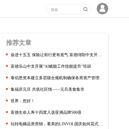
推荐文章
奋进十五五 保险让前行更有底气 富德绵阳中支开展7·8保险公众宣
富德乐山中支开展“AI赋能工作技能提升”培训
泰伯恩资本建立多层级合规机制确保各类资产管理操作的合法合规性
集福庆元旦 共筑社区情——元旦美食集市
世界，您好！
富德生命人寿十四度入选亚洲品牌500强
玩转电梯品类营销，看美的LINVOL国庆如何花式整活?