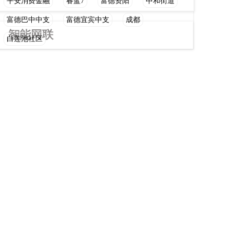
平安消费金融
睿蓝7
富德资阳
中和街道
富德巴中中支
富德宜宾中支
成都
智能网联
白莲池社区