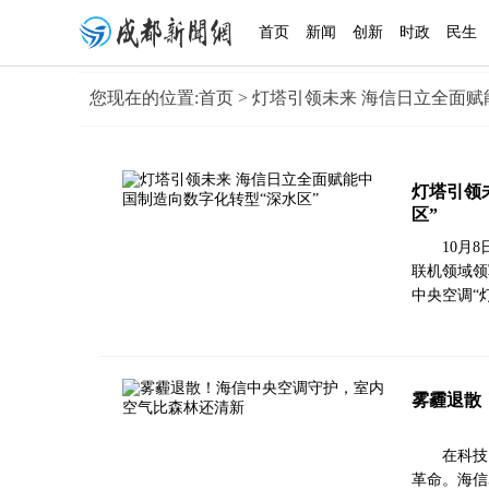
首页
新闻
创新
时政
民生
您现在的位置:
首页
> 灯塔引领未来 海信日立全面赋
灯塔引领
区”
10月
联机领域领
中央空调“
雾霾退散
在科技
革命。海信