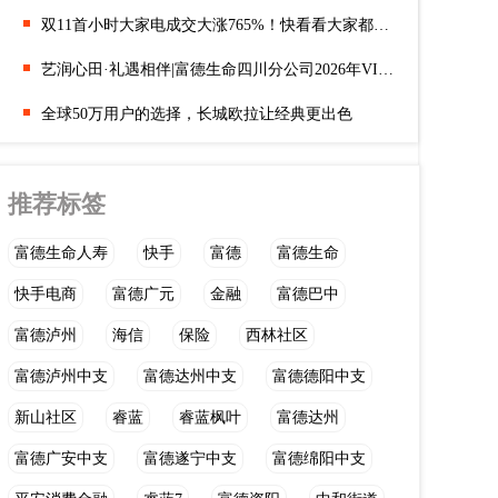
双11首小时大家电成交大涨765%！快看看大家都买了些什么
艺润心田·礼遇相伴|富德生命四川分公司2026年VIP艺术季邀您观剧
全球50万用户的选择，长城欧拉让经典更出色
推荐标签
富德生命人寿
快手
富德
富德生命
快手电商
富德广元
金融
富德巴中
富德泸州
海信
保险
西林社区
富德泸州中支
富德达州中支
富德德阳中支
新山社区
睿蓝
睿蓝枫叶
富德达州
富德广安中支
富德遂宁中支
富德绵阳中支