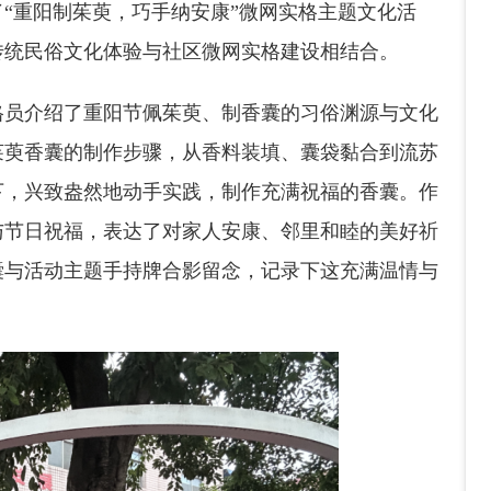
办了“重阳制茱萸，巧手纳安康”微网实格主题文化活
传统民俗文化体验与社区微网实格建设相结合。
格员介绍了重阳节佩茱萸、制香囊的习俗渊源与文化
茱萸香囊的制作步骤，从香料装填、囊袋黏合到流苏
下，兴致盎然地动手实践，
制作
充满祝福的香囊。作
与节日祝福，表达了对家人安康、邻里和睦的美好祈
囊与活动主题手持牌合影留念，记录下这充满温情与