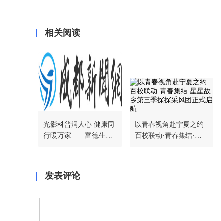
相关阅读
光影科普润人心 健康同
以青春视角赴宁夏之约
行暖万家——富德生命
百校联动·青春集结·星
人寿宜宾中支举办《逢
星故乡第三季探探采风
生·直面癌症》科普展映
团正式启航
活动
发表评论