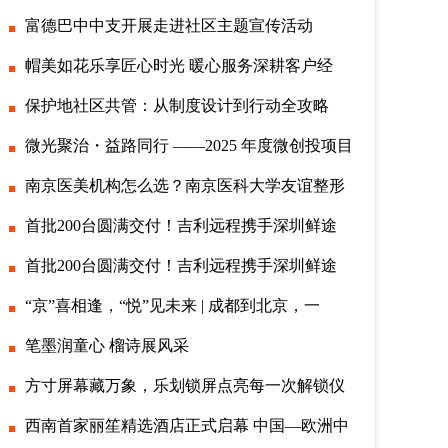
富德巴中中支开展走进社区主题宣传活动
帽美如花乐享匠心时光 暖心服务深耕客户经
保护地社区共管：从制度设计到行动全攻略
微光聚治・益路同行 ——2025 年度微创投项目
南京医美机构怎么选？南京医科大学友谊整形
首批200台圆满交付！吉利远程携手深圳鲜途
首批200台圆满交付！吉利远程携手深圳鲜途
“京”喜相逢，“悦”见未来 | 成都到北京，一
笔墨润童心 榴诗展风采
方寸屏幕藏万象，乐划锁屏点亮每一次解锁仪
西南首家丽笙精选酒店正式启幕 中国—欧洲中