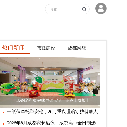
热门新闻
市政建设
成都风貌
十店齐绽蓉城 好味与你见“面” 德克士成都十
一纸保单托举安稳，20万重疾理赔守护健康人
2026年8月成都家长热议：成都高中全日制选