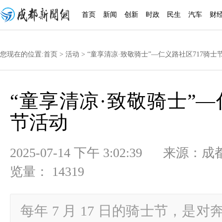
首页
新闻
创新
时政
民生
汽车
财
您现在的位置:
首页
>
活动
> “童享清凉·致敬骑士”—仁义路社区717骑士
“童享清凉·致敬骑士”—
节活动
2025-07-14 下午 3:02:39
览量： 14319
每年 7 月 17 日的骑士节，是