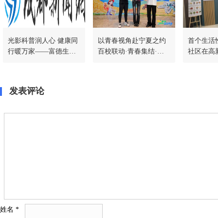
光影科普润人心 健康同
以青春视角赴宁夏之约
首个生活
行暖万家——富德生命
百校联动·青春集结·星
社区在高
人寿宜宾中支举办《逢
星故乡第三季探探采风
道正式启
生·直面癌症》科普展映
团正式启航
活动
发表评论
姓名
*