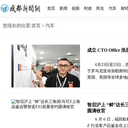
首页
新闻
创新
时政
民生
汽车
财
您现在的位置:
首页
> 汽车
成立 CTO Offi
6月23日至25日，浩
于罗马尼亚布加勒斯特
英国、美国等全球多地
智启沪上 “鲜”达长
圆满收官
6 月 6 日，福
Z 行业客户品鉴会在