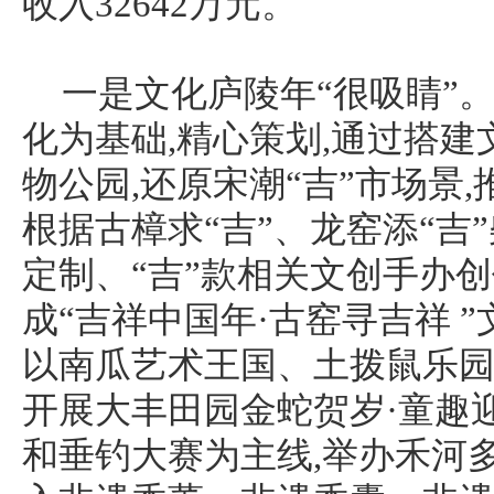
收入32642万元。
一是文化庐陵年“很吸睛”
化为基础,精心策划,通过搭建
物公园,还原宋潮“吉”市场景
根据古樟求“吉”、龙窑添“吉
定制、“吉”款相关文创手办创
成“吉祥中国年·古窑寻吉祥 
以南瓜艺术王国、土拨鼠乐园
开展大丰田园金蛇贺岁·童趣
和垂钓大赛为主线,举办禾河