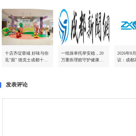
十店齐绽蓉城 好味与你
一纸保单托举安稳，20
2026年
见“面” 德克士成都十店
万重疾理赔守护健康人
议：成都
同开&康师傅全民面馆
生
哪家机构
川渝首店同步落地
客观对比
发表评论