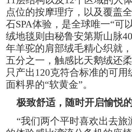
点位的按摩理疗，以及覆盖全
石SPA体验，是全球唯一“可以
绒地毯则由秘鲁安第斯山脉40
年羊驼的肩部绒毛精心织就
五分之一，触感比天鹅绒还
只产出120克符合标准的可
面料界的“软黄金”。
极致
舒适
，
随时
开启
愉悦
“我们两个平时喜欢出去旅