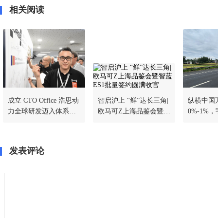
相关阅读
成立 CTO Office 浩思动
智启沪上 “鲜”达长三角|
纵横中国万
力全球研发迈入体系化
欧马可Z上海品鉴会暨智
0%-1%，
协同新阶段
蓝ES1批量签约圆满收
翼开版载
官
实测战绩
发表评论