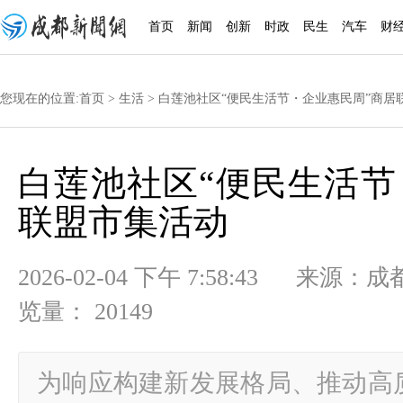
首页
新闻
创新
时政
民生
汽车
财
您现在的位置:
首页
>
生活
> 白莲池社区“便民生活节・企业惠民周”商居
白莲池社区“便民生活节
联盟市集活动
2026-02-04 下午 7:58:43
览量： 20149
为响应构建新发展格局、推动高