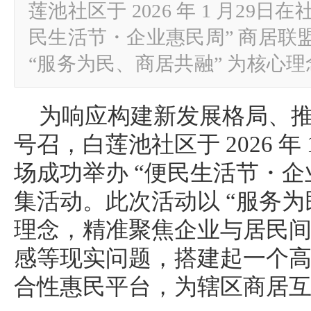
莲池社区于 2026 年 1 月29日
民生活节・企业惠民周” 商居联
“服务为民、商居共融” 为核心
为响应构建新发展格局、
号召，白莲池社区于 2026 年 
场成功举办 “便民生活节・企
集活动。此次活动以 “服务为
理念，精准聚焦企业与居民
感等现实问题，搭建起一个
合性惠民平台，为辖区商居