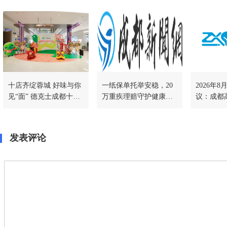
十店齐绽蓉城 好味与你
一纸保单托举安稳，20
2026年
见“面” 德克士成都十店
万重疾理赔守护健康人
议：成都
同开&康师傅全民面馆
生
哪家机构
川渝首店同步落地
客观对比
发表评论