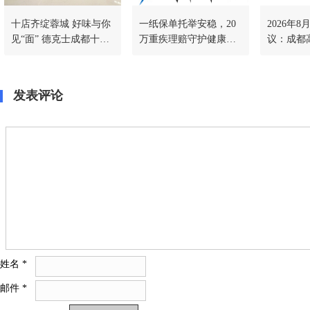
十店齐绽蓉城 好味与你
一纸保单托举安稳，20
2026年
见“面” 德克士成都十店
万重疾理赔守护健康人
议：成都
同开&康师傅全民面馆
生
哪家机构
川渝首店同步落地
客观对比
发表评论
姓名
*
邮件
*