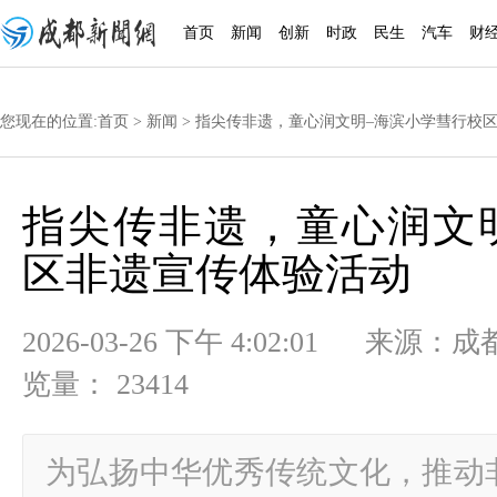
首页
新闻
创新
时政
民生
汽车
财
您现在的位置:
首页
>
新闻
> 指尖传非遗，童心润文明–海滨小学彗行校
指尖传非遗，童心润文
区非遗宣传体验活动
2026-03-26 下午 4:02:01
览量： 23414
为弘扬中华优秀传统文化，推动