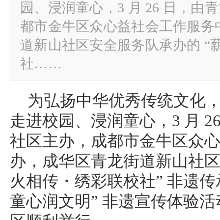
园、浸润童心，3 月 26 日，
都市金牛区众心益社会工作服务
道新山社区安全服务队承办的 “
社……
为弘扬中华优秀传统文化
走进校园、浸润童心，3 月 2
社区主办，成都市金牛区众
办，成华区青龙街道新山社区
火相传・绣彩联校社” 非遗传
童心润文明” 非遗宣传体验