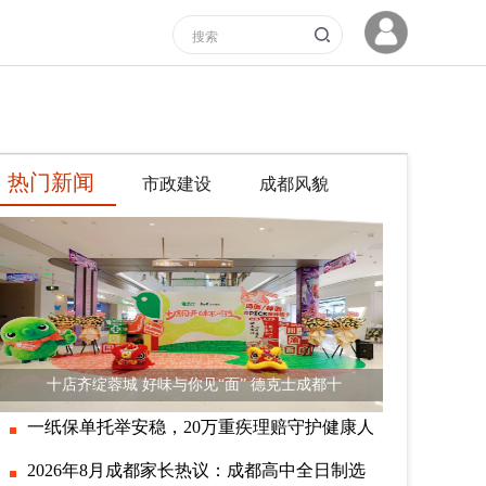
热门新闻
市政建设
成都风貌
十店齐绽蓉城 好味与你见“面” 德克士成都十
一纸保单托举安稳，20万重疾理赔守护健康人
2026年8月成都家长热议：成都高中全日制选