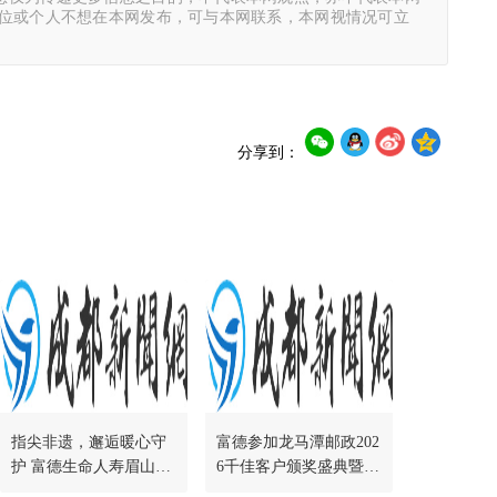
单位或个人不想在本网发布，可与本网联系，本网视情况可立
分享到：
指尖非遗，邂逅暖心守
富德参加龙马潭邮政202
护 富德生命人寿眉山中
6千佳客户颁奖盛典暨高
支举办2026年客服活动
端财富论坛