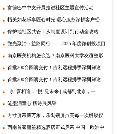
富德巴中中支开展走进社区主题宣传活动
帽美如花乐享匠心时光 暖心服务深耕客户经
保护地社区共管：从制度设计到行动全攻略
微光聚治・益路同行 ——2025 年度微创投项目
南京医美机构怎么选？南京医科大学友谊整形
首批200台圆满交付！吉利远程携手深圳鲜途
首批200台圆满交付！吉利远程携手深圳鲜途
“京”喜相逢，“悦”见未来 | 成都到北京，一
笔墨润童心 榴诗展风采
方寸屏幕藏万象，乐划锁屏点亮每一次解锁仪
西南首家丽笙精选酒店正式启幕 中国—欧洲中