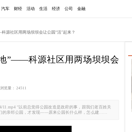
汽车
财经
活动
生活
经济
公司
金融
——科源社区用两场坝坝会让公园“活”起来？
落地”——科源社区用两场坝坝会
浏览量： 24511
ploads/2026/04/11.mp4 “以前总觉得公园改造是政府的事，跟我们老百姓关
们的亲邻公园，才发现——原来公园长什么样，怎么建……