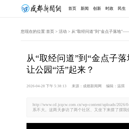
首页
新闻
创新
时政
民生
您现在的位置:
首页
>
活动
> 从“取经问道”到“金点子落地”
从“取经问道”到“金点子
让公园“活”起来？
2026-04-28 下午 5:38:13 来源：成都新闻网 编辑：温孺 
http://www.cd.jcqcw.com.cn/wp-content/u
系不大。这两天参访了两个社区、又坐下来摆了摆我