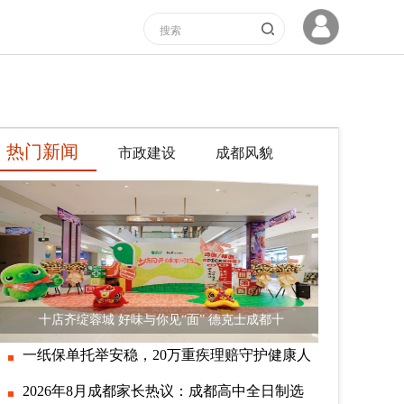
热门新闻
市政建设
成都风貌
十店齐绽蓉城 好味与你见“面” 德克士成都十
一纸保单托举安稳，20万重疾理赔守护健康人
2026年8月成都家长热议：成都高中全日制选