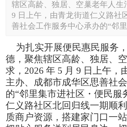
辖区高龄、独居、空巢老年人生活实际
9 日上午，由青龙街道仁义路社
善社会工作服务中心承办的“邻
为扎实开展便民惠民服务
德，聚焦辖区高龄、独居、
求，2026 年 5 月 9 日
主办、成都市成华区思善社
的“邻里集市进社区・便民服
仁义路社区北回归线一期顺
质商户资源，搭建家门口一