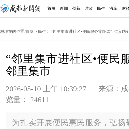
首页
新闻
创新
时政
民生
汽车
财
您现在的位置:
首页
>
民生
> “邻里集市进社区•便民服务零距离”–仁义路
“邻里集市进社区•便民
邻里集市
2026-05-10 上午 10:39:27
览量： 24611
为扎实开展便民惠民服务，弘扬