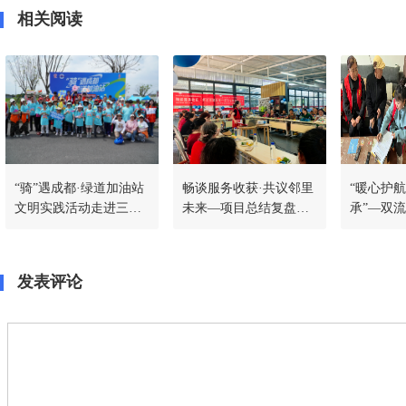
相关阅读
“骑”遇成都·绿道加油站
畅谈服务收获·共议邻里
“暖心护
文明实践活动走进三河
未来—项目总结复盘沙
承”—双
社区
龙
社区多维
生子女困
务网
发表评论