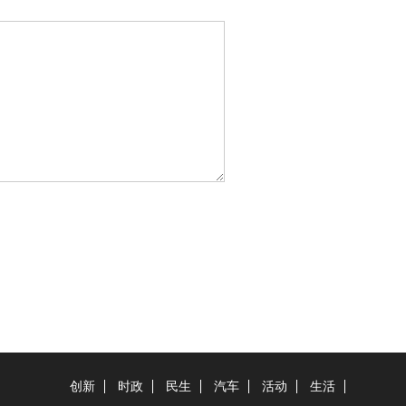
创新
时政
民生
汽车
活动
生活