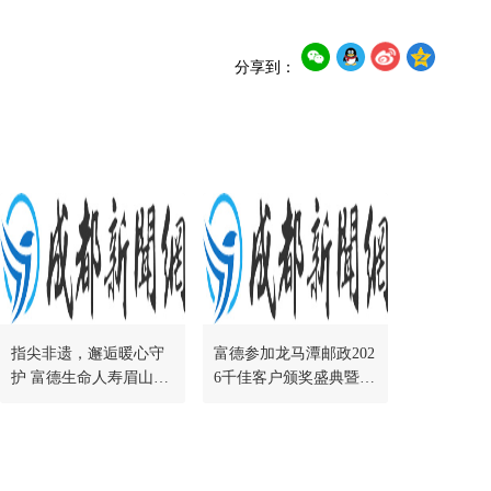
分享到：
指尖非遗，邂逅暖心守
富德参加龙马潭邮政202
护 富德生命人寿眉山中
6千佳客户颁奖盛典暨高
支举办2026年客服活动
端财富论坛