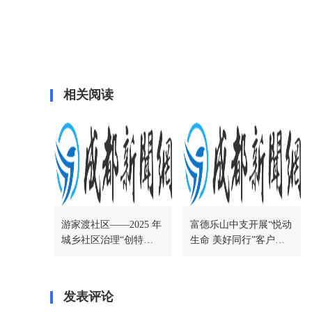
相关阅读
游家渡社区——2025 年
富德乐山中支开展“悦动
城乡社区治理“创特
生命 美好同行”客户服
色“项目-慈善友邻型社
务活动
区创建纪实
发表评论