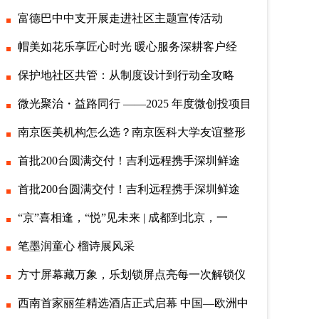
富德巴中中支开展走进社区主题宣传活动
帽美如花乐享匠心时光 暖心服务深耕客户经
保护地社区共管：从制度设计到行动全攻略
微光聚治・益路同行 ——2025 年度微创投项目
南京医美机构怎么选？南京医科大学友谊整形
首批200台圆满交付！吉利远程携手深圳鲜途
首批200台圆满交付！吉利远程携手深圳鲜途
“京”喜相逢，“悦”见未来 | 成都到北京，一
笔墨润童心 榴诗展风采
方寸屏幕藏万象，乐划锁屏点亮每一次解锁仪
西南首家丽笙精选酒店正式启幕 中国—欧洲中