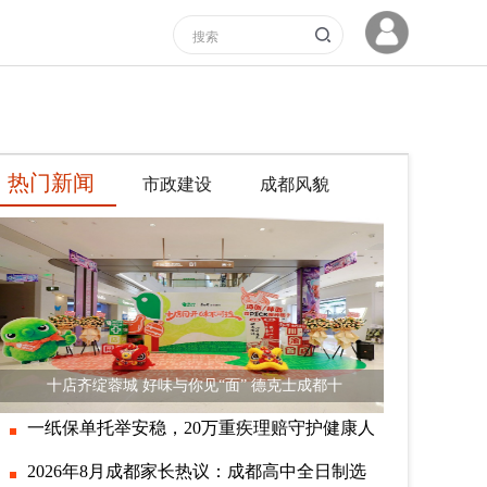
热门新闻
市政建设
成都风貌
十店齐绽蓉城 好味与你见“面” 德克士成都十
一纸保单托举安稳，20万重疾理赔守护健康人
2026年8月成都家长热议：成都高中全日制选