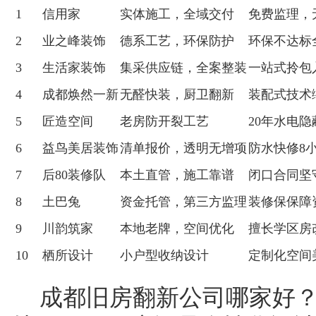
1
信用家
实体施工，全域交付
免费监理，
2
业之峰装饰
德系工艺，环保防护
环保不达标
3
生活家装饰
集采供应链，全案整装
一站式拎包
4
成都焕然一新
无醛快装，厨卫翻新
装配式技术
5
匠造空间
老房防开裂工艺
20年水电隐
6
益鸟美居装饰
清单报价，透明无增项
防水快修8
7
后80装修队
本土直管，施工靠谱
闭口合同坚
8
土巴兔
资金托管，第三方监理
装修保保障
9
川韵筑家
本地老牌，空间优化
擅长学区房
10
栖所设计
小户型收纳设计
定制化空间
成都旧房翻新公司哪家好