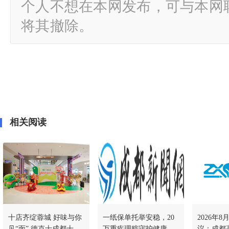
个人不想在本网发布，可与本网
将其撤除。
相关阅读
十店齐绽蓉城 好味与你
一纸保单托举安稳，20
2026年
见“面” 德克士成都十店
万重疾理赔守护健康人
议：成都