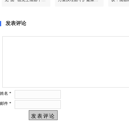
同开&康师傅全民面馆
生
哪家机构
川渝首店同步落地
客观对比
发表评论
姓名
*
邮件
*