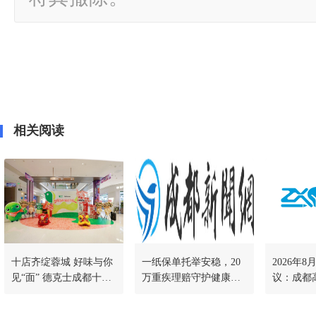
相关阅读
十店齐绽蓉城 好味与你
一纸保单托举安稳，20
2026年
见“面” 德克士成都十店
万重疾理赔守护健康人
议：成都
同开&康师傅全民面馆
生
哪家机构
川渝首店同步落地
客观对比