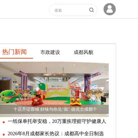
热门新闻
市政建设
成都风貌
十店齐绽蓉城 好味与你见“面” 德克士成都十
一纸保单托举安稳，20万重疾理赔守护健康人
2026年8月成都家长热议：成都高中全日制选