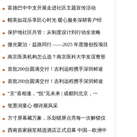
富德巴中中支开展走进社区主题宣传活动
帽美如花乐享匠心时光 暖心服务深耕客户经
保护地社区共管：从制度设计到行动全攻略
微光聚治・益路同行 ——2025 年度微创投项目
南京医美机构怎么选？南京医科大学友谊整形
首批200台圆满交付！吉利远程携手深圳鲜途
首批200台圆满交付！吉利远程携手深圳鲜途
“京”喜相逢，“悦”见未来 | 成都到北京，一
笔墨润童心 榴诗展风采
方寸屏幕藏万象，乐划锁屏点亮每一次解锁仪
西南首家丽笙精选酒店正式启幕 中国—欧洲中