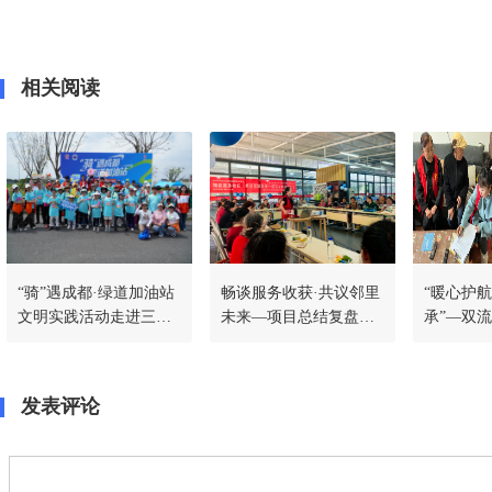
相关阅读
“骑”遇成都·绿道加油站
畅谈服务收获·共议邻里
“暖心护
文明实践活动走进三河
未来—项目总结复盘沙
承”—双
社区
龙
社区多维
生子女困
务网
发表评论