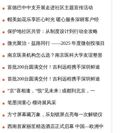
富德巴中中支开展走进社区主题宣传活动
帽美如花乐享匠心时光 暖心服务深耕客户经
保护地社区共管：从制度设计到行动全攻略
微光聚治・益路同行 ——2025 年度微创投项目
南京医美机构怎么选？南京医科大学友谊整形
首批200台圆满交付！吉利远程携手深圳鲜途
首批200台圆满交付！吉利远程携手深圳鲜途
“京”喜相逢，“悦”见未来 | 成都到北京，一
笔墨润童心 榴诗展风采
方寸屏幕藏万象，乐划锁屏点亮每一次解锁仪
西南首家丽笙精选酒店正式启幕 中国—欧洲中