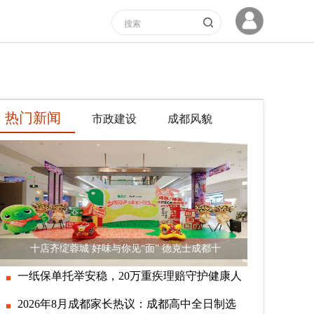
热门新闻
市政建设
成都风貌
十店齐绽蓉城 好味与你见“面” 德克士成都十
一纸保单托举安稳，20万重疾理赔守护健康人
2026年8月成都家长热议：成都高中全日制选