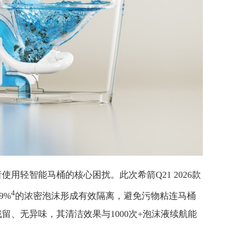
用轻智能马桶的核心困扰。此次希箭Q21 2026款
4
9%
的浓密泡沫形成有效隔离，避免污物粘连马桶
留、无异味，其清洁效果与1000次+泡沫液续航能