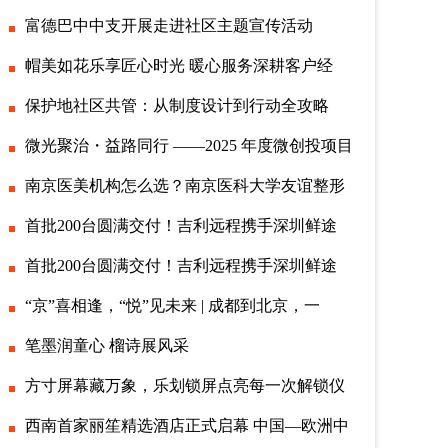
富德巴中中支开展走进社区主题宣传活动
帽美如花乐享匠心时光 暖心服务深耕客户经
保护地社区共管：从制度设计到行动全攻略
微光聚治・益路同行 ——2025 年度微创投项目
南京医美机构怎么选？南京医科大学友谊整形
首批200台圆满交付！吉利远程携手深圳鲜途
首批200台圆满交付！吉利远程携手深圳鲜途
“京”喜相逢，“悦”见未来 | 成都到北京，一
笔墨润童心 榴诗展风采
方寸屏幕藏万象，乐划锁屏点亮每一次解锁仪
西南首家丽笙精选酒店正式启幕 中国—欧洲中