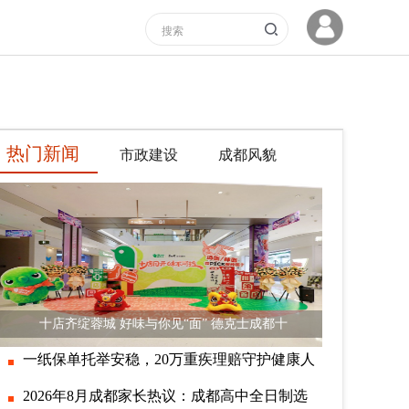
热门新闻
市政建设
成都风貌
十店齐绽蓉城 好味与你见“面” 德克士成都十
一纸保单托举安稳，20万重疾理赔守护健康人
2026年8月成都家长热议：成都高中全日制选