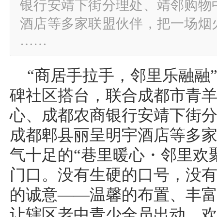
银行安靖下街分理处、靖邻购物
酒店等多家联盟伙伴，把一场烟
……
“商居手拉手，邻里乐融融”！
碑社区搭台，联合成都市青
心、成都农商银行安靖下街
成都郫县丽呈明宇酒店等多
气十足的“巷里暖心・邻里欢
门口。没有生硬的口号，没
的诚意——温馨的布置、丰
让辖区老中青少全员出动，