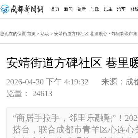
首页
新闻
创新
时政
民生
汽车
财
您现在的位置:
首页
>
活动
> 安靖街道方碑社区 巷里暖心・邻里欢聚市集
安靖街道方碑社区 巷里
2026-04-30 下午 4:19:32
览量： 24613
“商居手拉手，邻里乐融融”！202
搭台，联合成都市青羊区心连心