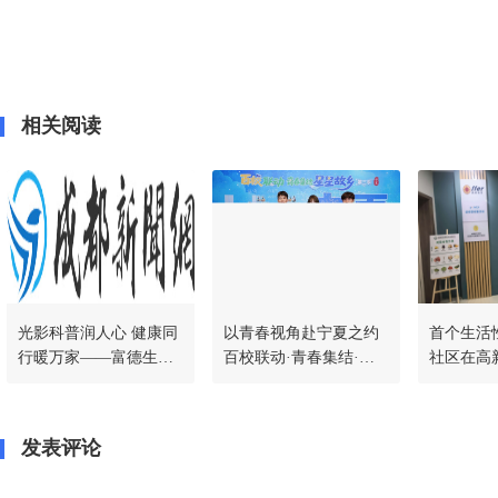
相关阅读
光影科普润人心 健康同
以青春视角赴宁夏之约
首个生活
行暖万家——富德生命
百校联动·青春集结·星
社区在高
人寿宜宾中支举办《逢
星故乡第三季探探采风
道正式启
生·直面癌症》科普展映
团正式启航
活动
发表评论