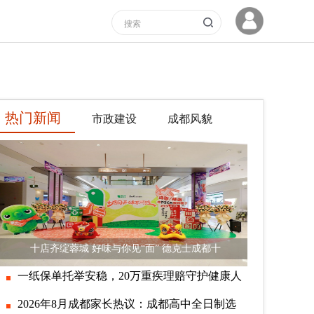
热门新闻
市政建设
成都风貌
十店齐绽蓉城 好味与你见“面” 德克士成都十
一纸保单托举安稳，20万重疾理赔守护健康人
2026年8月成都家长热议：成都高中全日制选