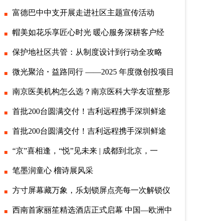
富德巴中中支开展走进社区主题宣传活动
帽美如花乐享匠心时光 暖心服务深耕客户经
保护地社区共管：从制度设计到行动全攻略
微光聚治・益路同行 ——2025 年度微创投项目
南京医美机构怎么选？南京医科大学友谊整形
首批200台圆满交付！吉利远程携手深圳鲜途
首批200台圆满交付！吉利远程携手深圳鲜途
“京”喜相逢，“悦”见未来 | 成都到北京，一
笔墨润童心 榴诗展风采
方寸屏幕藏万象，乐划锁屏点亮每一次解锁仪
西南首家丽笙精选酒店正式启幕 中国—欧洲中