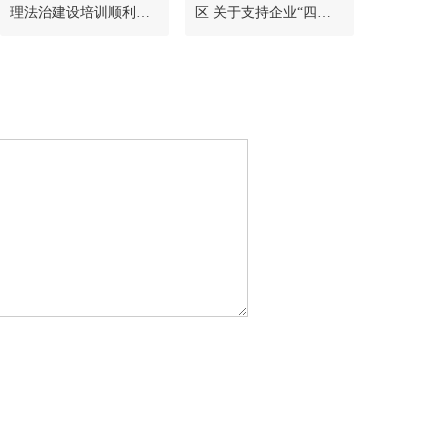
理法治建设培训顺利开
区 关于支持企业“四
展
上”高质量发展的若干政
策