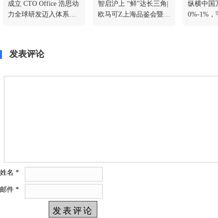
成立 CTO Office 浩思动
智启沪上 “鲜”达长三角|
纵横中国万
力全球研发迈入体系化
欧马可Z上海品鉴会暨智
0%-1%，
协同新阶段
蓝ES1批量签约圆满收
翼开版载
官
实测战绩
发表评论
姓名
*
邮件
*