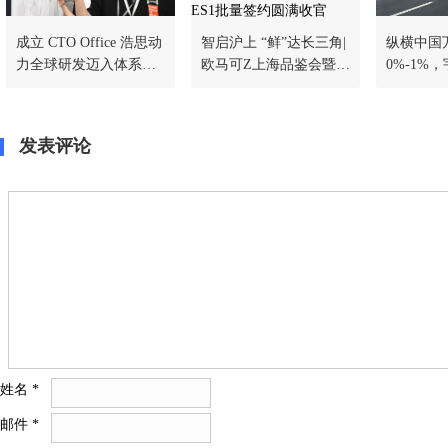
成立 CTO Office 浩思动
智启沪上 “鲜”达长三角|
纵横中国万
力全球研发迈入体系化
欧马可Z上海品鉴会暨智
0%-1%，
协同新阶段
蓝ES1批量签约圆满收
翼开版载
官
实测战绩
发表评论
姓名
*
邮件
*