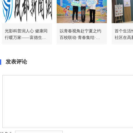
光影科普润人心 健康同
以青春视角赴宁夏之约
首个生活
行暖万家——富德生命
百校联动·青春集结·星
社区在高
人寿宜宾中支举办《逢
星故乡第三季探探采风
道正式启
生·直面癌症》科普展映
团正式启航
活动
发表评论