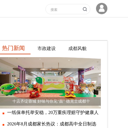
热门新闻
市政建设
成都风貌
十店齐绽蓉城 好味与你见“面” 德克士成都十
一纸保单托举安稳，20万重疾理赔守护健康人
2026年8月成都家长热议：成都高中全日制选