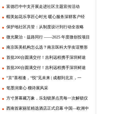
富德巴中中支开展走进社区主题宣传活动
帽美如花乐享匠心时光 暖心服务深耕客户经
保护地社区共管：从制度设计到行动全攻略
微光聚治・益路同行 ——2025 年度微创投项目
南京医美机构怎么选？南京医科大学友谊整形
首批200台圆满交付！吉利远程携手深圳鲜途
首批200台圆满交付！吉利远程携手深圳鲜途
“京”喜相逢，“悦”见未来 | 成都到北京，一
笔墨润童心 榴诗展风采
方寸屏幕藏万象，乐划锁屏点亮每一次解锁仪
西南首家丽笙精选酒店正式启幕 中国—欧洲中