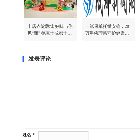
十店齐绽蓉城 好味与你
一纸保单托举安稳，20
见“面” 德克士成都十店
万重疾理赔守护健康人
同开&康师傅全民面馆
生
川渝首店同步落地
发表评论
姓名
*